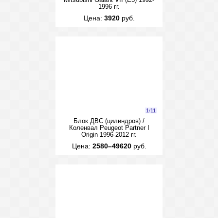
Mitsubishi Galant VII (E5) 1992-
1996 гг.
Цена:
3920
руб.
1
/
11
Блок ДВС (цилиндров) /
Коленвал Peugeot Partner I
Origin 1996-2012 гг.
Цена:
2580–49620
руб.