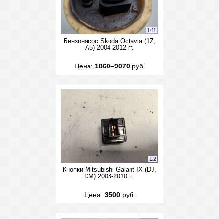
1
/
11
Бензонасос Skoda Octavia (1Z,
A5) 2004-2012 гг.
Цена:
1860–9070
руб.
1
/
2
Кнопки Mitsubishi Galant IX (DJ,
DM) 2003-2010 гг.
Цена:
3500
руб.