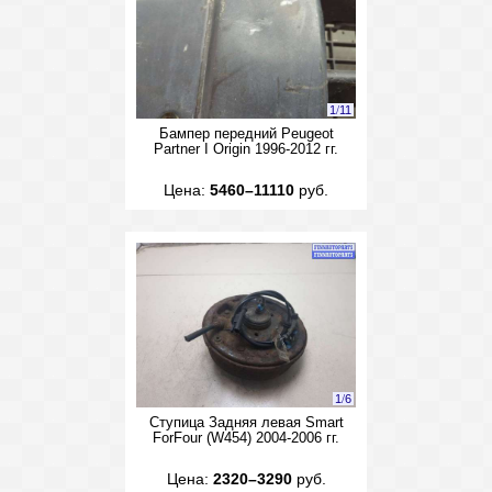
1
/
11
Бампер передний Peugeot
Partner I Origin 1996-2012 гг.
Цена:
5460–11110
руб.
1
/
6
Ступица Задняя левая Smart
ForFour (W454) 2004-2006 гг.
Цена:
2320–3290
руб.