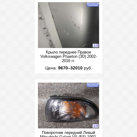
1
/
3
Крыло переднее Правое
Volkswagen Phaeton (3D) 2002-
2016 гг.
Цена:
9670–32010
руб.
1
/
3
Поворотник передний Левый