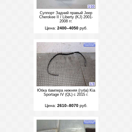
1
/
10
Суппорт Задний правый Jeep
Cherokee II / Liberty (KJ) 2001-
2008 гг.
Цена:
2400–4050
руб.
1
/
3
Юбка бампера нижняя (губа) Kia
Sportage IV (QL) с 2015 г.
Цена:
2610–8070
руб.