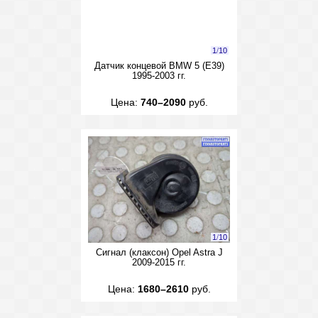
1
/
10
Датчик концевой BMW 5 (E39)
1995-2003 гг.
Цена:
740–2090
руб.
1
/
10
Сигнал (клаксон) Opel Astra J
2009-2015 гг.
Цена:
1680–2610
руб.