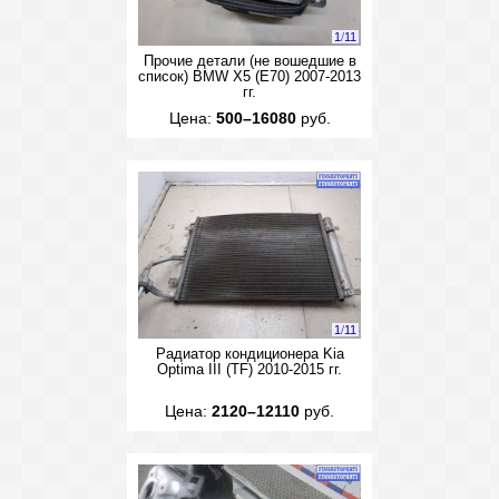
1
/
11
Прочие детали (не вошедшие в
список) BMW X5 (E70) 2007-2013
гг.
Цена:
500–16080
руб.
1
/
11
Радиатор кондиционера Kia
Optima III (TF) 2010-2015 гг.
Цена:
2120–12110
руб.