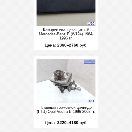
1
/
10
Козырек солнцезащитный
Mercedes-Benz E (W124) 1984-
1996 гг.
Цена:
2360–2760
руб.
1
/
11
Главный тормозной цилиндр
(ГТЦ) Opel Vectra B 1996-2002 гг.
Цена:
3220–4180
руб.