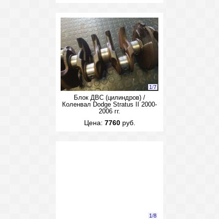
1
/
7
Блок ДВС (цилиндров) /
Коленвал Dodge Stratus II 2000-
2006 гг.
Цена:
7760
руб.
1
/
8