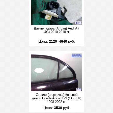
1
/
11
Датчик удара (Airbag) Audi A7
(4G) 2010-2018 гг.
Цена:
2120–4640
руб.
1
/
2
Стекло (форточка) боковой
двери Honda Accord VI (CG, CK)
1998-2002 гг.
Цена:
3530
руб.