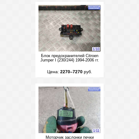
1
/
10
Блок предохранителей Citroen
Jumper I (230/244) 1994-2006 гг.
Цена:
2270–7270
руб.
1
/
11
Моторчик заслонки печки